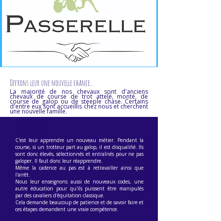
Offrons leur une nouvelle chance...
La majorité de nos chevaux sont d'anciens
chevaux de course de trot attelé, monté, de
course de galop ou de steeple chase. Certains
d'entre eux sont accueillis chez nous et cherchent
une nouvelle famille.
Reforme
https://www.passerelle-trotteurs.fr/fr/notre-reseau
C'est leur apprendre un nouveau métier. Pendant la
course, si un trotteur part au galop, il est disqualifié. Ils
sont donc élevés, sélectionnés et entraînés pour ne pas
galoper. Il faut donc leur réapprendre.
Même la cadence au pas est à retravailler ainsi que
l'arrêt.
Nous leur enseignons aussi de nouveaux codes, une
autre éducation pour qu'ils puissent être manipulés
par des cavaliers d'équitation classique.
Cela demande beaucoup de patience et de savoir faire et
ces étapes demandent une vraie compétence.